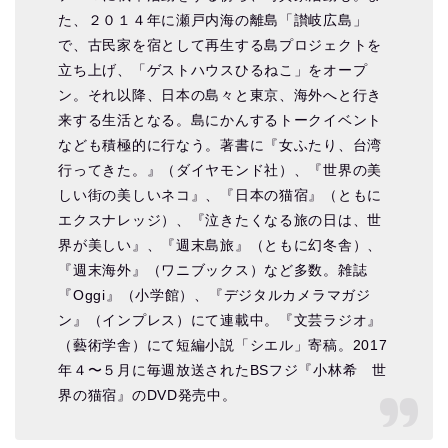
た、２０１４年に瀬戸内海の離島「讃岐広島」
で、古民家を宿として再生する島プロジェクトを
立ち上げ、「ゲストハウスひるねこ」をオープ
ン。それ以降、日本の島々と東京、海外へと行き
来する生活となる。島にかんするトークイベント
なども積極的に行なう。著書に『女ふたり、台湾
行ってきた。』（ダイヤモンド社）、『世界の美
しい街の美しいネコ』、『日本の猫宿』（ともに
エクスナレッジ）、『泣きたくなる旅の日は、世
界が美しい』、『週末島旅』（ともに幻冬舎）、
『週末海外』（ワニブックス）など多数。雑誌
『Oggi』（小学館）、『デジタルカメラマガジ
ン』（インプレス）にて連載中。『文芸ラジオ』
（藝術学舎）にて短編小説「シエル」寄稿。2017
年４〜５月に毎週放送されたBSフジ『小林希 世
界の猫宿』のDVD発売中。