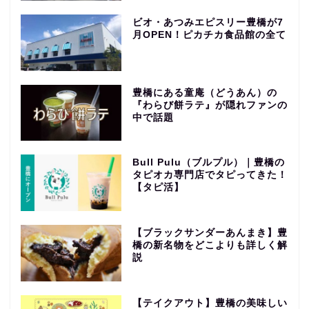
ビオ・あつみエピスリー豊橋が7
月OPEN！ピカチカ食品館の全て
豊橋にある童庵（どうあん）の
『わらび餅ラテ』が隠れファンの
中で話題
Bull Pulu（ブルプル）｜豊橋の
タピオカ専門店でタピってきた！
【タピ活】
【ブラックサンダーあんまき】豊
橋の新名物をどこよりも詳しく解
説
【テイクアウト】豊橋の美味しい