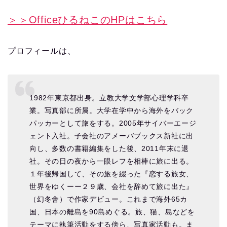
＞＞OfficeひるねこのHPはこちら
プロフィールは、
1982年東京都出身。立教大学文学部心理学科卒
業。写真部に所属。大学在学中から海外をバック
パッカーとして旅をする。2005年サイバーエージ
ェント入社。子会社のアメーバブックス新社に出
向し、多数の書籍編集をした後、2011年末に退
社。その日の夜から一眼レフを相棒に旅に出る。
１年後帰国して、その旅を綴った『恋する旅女、
世界をゆくーー２９歳、会社を辞めて旅に出た』
（幻冬舎）で作家デビュー。これまで海外65カ
国、日本の離島を90島めぐる。旅、猫、島などを
テーマに執筆活動をする傍ら、写真家活動も。ま