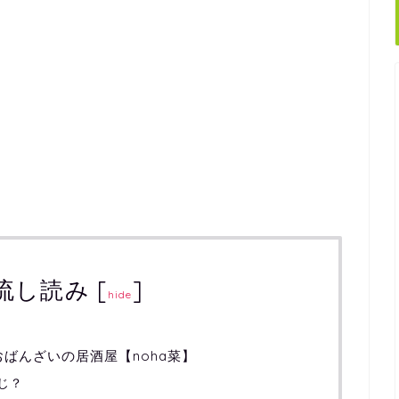
流し読み
[
]
hide
ばんざいの居酒屋【noha菜】
じ？