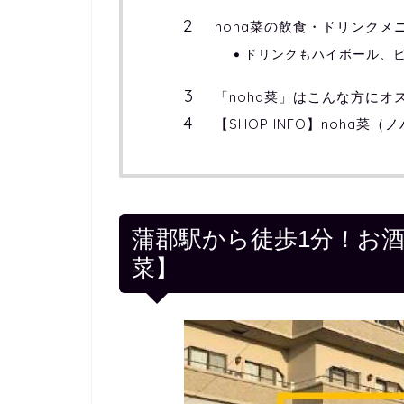
noha菜の飲食・ドリンクメ
ドリンクもハイボール、
「noha菜」はこんな方にオ
【SHOP INFO】noha
蒲郡駅から徒歩1分！お酒
菜】